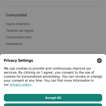
Comunidad
Hazte miembro
Tarjetas de regalo
Comunidad tech
Newsletter
Inmobiliario
Alquilar a Limehome
Prensa
© 2026 - Limehome GmbH