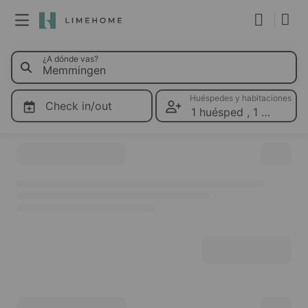
0 Limeho
¿A dónde vas?
Membresía
Reserva de grupo
Huéspedes y habitaciones
Check in/out
1 huésped
,
1 habitaci
Por favor selecciona tu periodo de viaje para ver precios
Inmobiliario