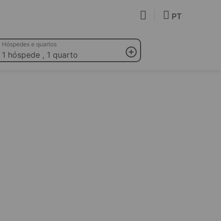
PT
Hóspedes e quartos
1 hóspede
,
1 quarto