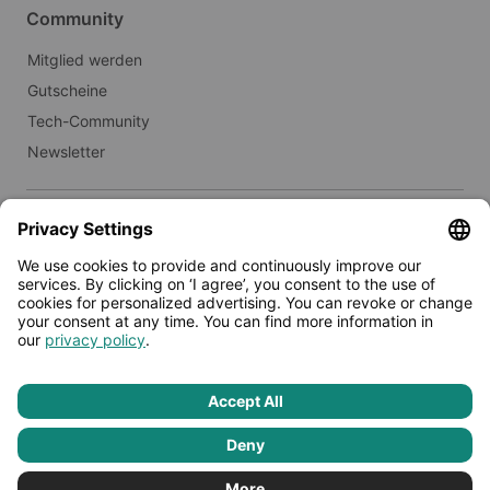
Community
Mitglied werden
Gutscheine
Tech-Community
Newsletter
Real Estate
Vermieten an Limehome
Presse
© 2026 - Limehome GmbH
Datenschutz
AGB