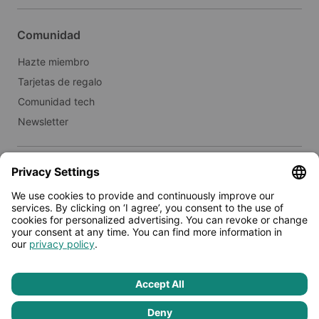
Comunidad
Hazte miembro
Tarjetas de regalo
Comunidad tech
Newsletter
Inmobiliario
Alquilar a Limehome
Prensa
© 2026 - Limehome GmbH
Política de privacidad