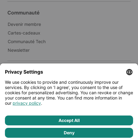
Communauté
Devenir membre
Cartes-cadeaux
Communauté Tech
Newsletter
Immobilier
Louer à Limehome
Presse
© 2026 - Limehome GmbH
Politique de confidentialité