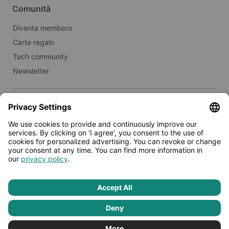
Comunità
Diventa membero
Carte regalo
Tech community
Newsletter
Immobili
Affitta a Limehome
Stampa
© 2026 - Limehome GmbH
Informativa sulla privacy
Termini e condizioni