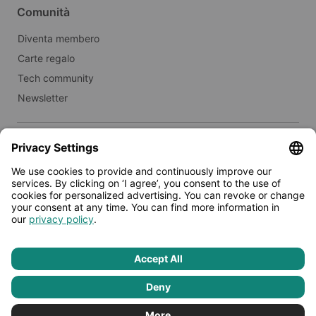
Comunità
Diventa membero
Carte regalo
Tech community
Newsletter
Immobili
Affitta a Limehome
Stampa
© 2026 - Limehome GmbH
Informativa sulla privacy
Termini e condizioni